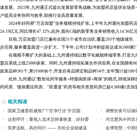
速发展。2023年,九州通正式提出发展新零售战略,为加盟药店提供全场
户提高业务协同与效率,助推行业高质量发展。
2024年好药师“万店加盟”业务规模持续扩张,上半年九州通向加盟药
24.19亿元,同比增长47.32%;此外,面向C端的新零售业务销售收入14.56亿
目前,万店加盟门店已遍布全国31个省市自治区,覆盖293个地级城市、1
步完善,服务覆盖面进一步扩大。下半年,公司计划冲刺提前达成30,000
在规模不断扩大的基础上,九州通持续以数字化赋能终端零售,打造九
盟店系统上线25000多家。同时,九州通持续拓展合作供应商,在全国拥有8
政策品种301个,累计600余个;开发自有品牌定制品种54个,全年预计超100
此外,九州通以“数智化药学服务+特慢病医保+商保”的模式,持续深耕
药药房、慢病重症药房、“双通道”药房等相关资质药房已超4,900家(含加盟店),
相关阅读
国家卫健委权威推广!“甘净疗法”开启脂
调整饮食可以辅
达愈呼吁：重视人流术后卵巢恢复，好好爱
河北楚风中药饮
筑梦远航，风控同行 —— 共绘企业稳健蓝
金博智慧：中西医